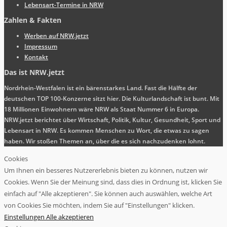
Lebensart-Termine in NRW
Zahlen & Fakten
Werben auf NRW.jetzt
Impressum
Kontakt
Das ist NRW.jetzt
Nordrhein-Westfalen ist ein bärenstarkes Land. Fast die Hälfte der
deutschen TOP 100-Konzerne sitzt hier. Die Kulturlandschaft ist bunt. Mit
18 Millionen Einwohnern wäre NRW als Staat Nummer 6 in Europa.
NRW.jetzt berichtet über Wirtschaft, Politik, Kultur, Gesundheit, Sport und
Lebensart in NRW. Es kommen Menschen zu Wort, die etwas zu sagen
haben. Wir stoßen Themen an, über die es sich nachzudenken lohnt.
Cookies
Um Ihnen ein besseres Nutzererlebnis bieten zu können, nutzen wir
Cookies. Wenn Sie der Meinung sind, dass dies in Ordnung ist, klicken Sie
einfach auf "Alle akzeptieren". Sie können auch auswählen, welche Art
von Cookies Sie möchten, indem Sie auf "Einstellungen" klicken.
Einstellungen
Alle akzeptieren