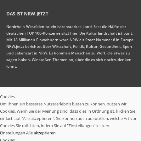
DAS IST NRW.JETZT
Nordrhein-Westfalen ist ein bärenstarkes Land. Fast die Hälfte der
deutschen TOP 100-Konzerne sitzt hier. Die Kulturlandschaft ist bunt.
Mit 18 Millionen Einwohnern wäre NRW als Staat Nummer 6 in Europa.
NRW.jetzt berichtet über Wirtschaft, Politik, Kultur, Gesundheit, Sport
und Lebensart in NRW. Es kommen Menschen zu Wort, die etwas zu
sagen haben. Wir stoßen Themen an, über die es sich nachzudenken
lohnt.
Cookies
Um Ihnen ein besseres Nutzererlebnis bieten zu können, nutzen wir
Cookies. Wenn Sie der Meinung sind, dass dies in Ordnung ist, klicken Sie
einfach auf "Alle akzeptieren". Sie können auch auswählen, welche Art von
Cookies Sie möchten, indem Sie auf "Einstellungen" klicken.
Einstellungen
Alle akzeptieren
Cookies