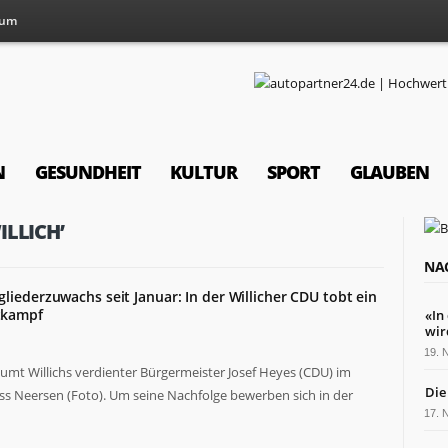
sum
N
GESUNDHEIT
KULTUR
SPORT
GLAUBEN
LLICH’
NA
liederzuwachs seit Januar: In der Willicher CDU tobt ein
tkampf
«In
wir
19.
mt Willichs verdienter Bürgermeister Josef Heyes (CDU) im
Die
s Neersen (Foto). Um seine Nachfolge bewerben sich in der
17.