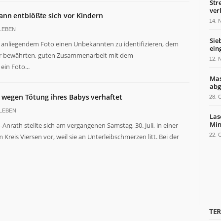
Str
ver
n entblößte sich vor Kindern
14.
LEBEN
Sie
 mit anliegendem Foto einen Unbekannten zu identifizieren, dem
ein
der bewährten, guten Zusammenarbeit mit dem
12.
in Foto...
Mas
abg
u wegen Tötung ihres Babys verhaftet
28.
LEBEN
Las
Min
h-Anrath stellte sich am vergangenen Samstag, 30. Juli, in einer
22.
reis Viersen vor, weil sie an Unterleibschmerzen litt. Bei der
TE