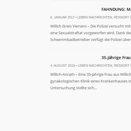
FAHNDUNG: Man
6. JANUAR 2017 •
LEBEN NACHRICHTEN
,
RESSORT 
Willich (kreis Viersen) – Die Polizei versucht
eine Sexualstraftat vorgeworfen wird. Dank 
Schwimmbadbetreiber verfügt die Polizei über e
Notwendig
Diese
Cookies
35-Jährige Fra
sind nicht
optional. Sie
4. AUGUST 2016 •
LEBEN NACHRICHTEN
,
RESSORT 
werden
Willich-Anrath – Eine 35-jährige Frau aus Willic
benötigt,
gynäkologischen Klinik eines Krankenhauses im K
damit die
Website
Untersuchung stellte sich...
funktioniert.
Statistiken
Damit wir die
Funktionalität
und Struktur