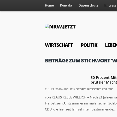
Home
Kontakt
Datenschutz
Impres
WIRTSCHAFT
POLITIK
LEBE
BEITRÄGE ZUM STICHWORT ‘WI
50 Prozent Mitg
brutaler Mach
7. JUNI 2020 •
POLITIK STORY
,
RESSORT POLITIK
von KLAUS KELLE WILLICH – Nach 21 Jahren räu
Herbst sein Amtszimmer im malerischen Schlos
CDU, die hier seit Jahrzehnten bestimmende...