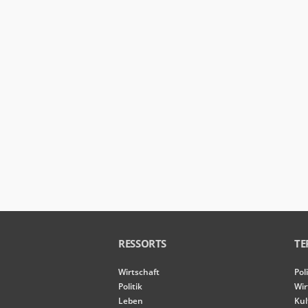
der Website
basierend
auf der
Nutzung der
Website
verbessern
können.
Erfahrung
Damit unsere
Website
während
Ihres
Besuchs so
gut wie
möglich
funktioniert.
Wenn Sie
RESSORTS
TE
diese Cookies
ablehnen,
Wirtschaft
Pol
verschwinden
einige
Politik
Wir
Funktionen
Leben
Kul