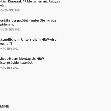
eit im Kinosaal: 17 Menschen mit Reizgas
letzt
 NOVEMBER 2021
benjähriger getötet – unter Steinkreuz
geklemmt
 NOVEMBER 2021
kenpflicht im Unterricht in NRW wird
eschafft
 OKTOBER 2021
chet tritt am Montag als NRW-
isterpräsident zurück
 OKTOBER 2021
RMINE