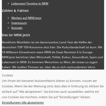
Lebensart-Termine in NRW
Zahlen & Fakten
Werben auf NRW.jetzt
Impressum
Kontakt
Das ist NRW.jetzt
Nordrhein-Westfalen ist ein bärenstarkes Land. Fast die Hälfte der
deutschen TOP 100-Konzerne sitzt hier. Die Kulturlandschaft ist bunt. Mit
18 Millionen Einwohnern wäre NRW als Staat Nummer 6 in Europa.
NRW.jetzt berichtet über Wirtschaft, Politik, Kultur, Gesundheit, Sport und
Lebensart in NRW. Es kommen Menschen zu Wort, die etwas zu sagen
haben. Wir stoßen Themen an, über die es sich nachzudenken lohnt.
Cookies
Um Ihnen ein besseres Nutzererlebnis bieten zu können, nutzen wir
Cookies. Wenn Sie der Meinung sind, dass dies in Ordnung ist, klicken Sie
einfach auf "Alle akzeptieren". Sie können auch auswählen, welche Art
von Cookies Sie möchten, indem Sie auf "Einstellungen" klicken.
Einstellungen
Alle akzeptieren