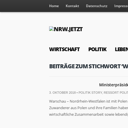
Home
Kontakt
Datenschutz
Impres
WIRTSCHAFT
POLITIK
LEBE
BEITRÄGE ZUM STICHWORT ‘
Ministerpräsid
3. OKTOBER 2018 •
POLITIK STORY
,
RESSORT POLIT
Warschau – Nordrhein-Westfalen ist mit Pole
Zuwanderer aus Polen und ihre Familien haben 
wirtschaftliche Zusammenarbeit sowie lebendig