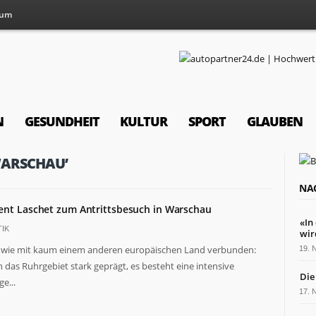
sum
N
GESUNDHEIT
KULTUR
SPORT
GLAUBEN
WARSCHAU’
NA
ent Laschet zum Antrittsbesuch in Warschau
«In
IK
wir
n wie mit kaum einem anderen europäischen Land verbunden:
19.
das Ruhrgebiet stark geprägt, es besteht eine intensive
Die
e...
17.