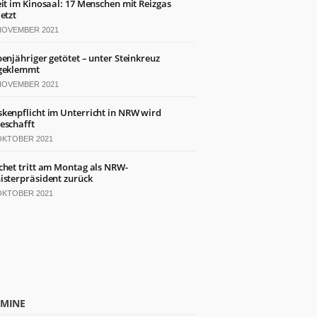
eit im Kinosaal: 17 Menschen mit Reizgas
letzt
 NOVEMBER 2021
benjähriger getötet – unter Steinkreuz
geklemmt
 NOVEMBER 2021
kenpflicht im Unterricht in NRW wird
eschafft
 OKTOBER 2021
chet tritt am Montag als NRW-
isterpräsident zurück
 OKTOBER 2021
RMINE