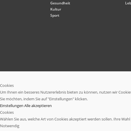
Gesundheit
Leb
Kultur
Sport
Cookies
Um Ihnen ein besseres Nutzererlebnis bieten zu können, nutzen wir Cookies.
Sie möchten, indem Sie auf "Einstellungen" klicken.
Einstellungen
Alle akzeptieren
Cookies
Wählen Sie aus, welche Art von Cookies akzeptiert werden sollen. Ihre Wahl w
Notwendig