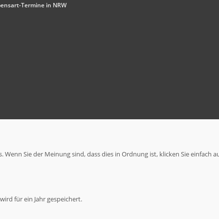
ensart-Termine in NRW
 Wenn Sie der Meinung sind, dass dies in Ordnung ist, klicken Sie einfach a
ird für ein Jahr gespeichert.