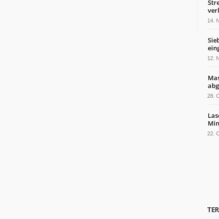
Str
ver
14.
Sie
ein
12.
Mas
abg
28.
Las
Min
22.
TE