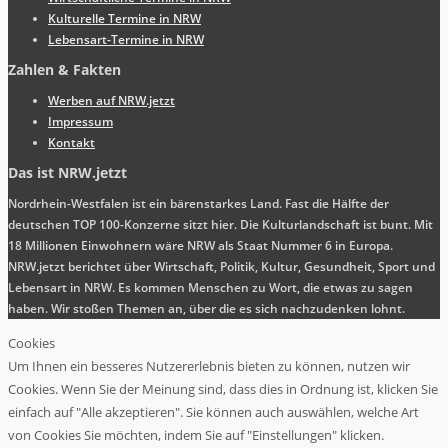
Kulturelle Termine in NRW
Lebensart-Termine in NRW
Zahlen & Fakten
Werben auf NRW.jetzt
Impressum
Kontakt
Das ist NRW.jetzt
Nordrhein-Westfalen ist ein bärenstarkes Land. Fast die Hälfte der
deutschen TOP 100-Konzerne sitzt hier. Die Kulturlandschaft ist bunt. Mit
18 Millionen Einwohnern wäre NRW als Staat Nummer 6 in Europa.
NRW.jetzt berichtet über Wirtschaft, Politik, Kultur, Gesundheit, Sport und
Lebensart in NRW. Es kommen Menschen zu Wort, die etwas zu sagen
haben. Wir stoßen Themen an, über die es sich nachzudenken lohnt.
Cookies
Um Ihnen ein besseres Nutzererlebnis bieten zu können, nutzen wir
Cookies. Wenn Sie der Meinung sind, dass dies in Ordnung ist, klicken Sie
einfach auf "Alle akzeptieren". Sie können auch auswählen, welche Art
von Cookies Sie möchten, indem Sie auf "Einstellungen" klicken.