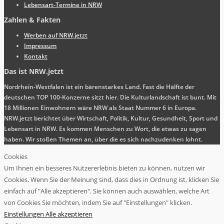
Lebensart-Termine in NRW
Zahlen & Fakten
Werben auf NRW.jetzt
Impressum
Kontakt
Das ist NRW.jetzt
Nordrhein-Westfalen ist ein bärenstarkes Land. Fast die Hälfte der
deutschen TOP 100-Konzerne sitzt hier. Die Kulturlandschaft ist bunt. Mit
18 Millionen Einwohnern wäre NRW als Staat Nummer 6 in Europa.
NRW.jetzt berichtet über Wirtschaft, Politik, Kultur, Gesundheit, Sport und
Lebensart in NRW. Es kommen Menschen zu Wort, die etwas zu sagen
haben. Wir stoßen Themen an, über die es sich nachzudenken lohnt.
Cookies
Um Ihnen ein besseres Nutzererlebnis bieten zu können, nutzen wir
Cookies. Wenn Sie der Meinung sind, dass dies in Ordnung ist, klicken Sie
einfach auf "Alle akzeptieren". Sie können auch auswählen, welche Art
von Cookies Sie möchten, indem Sie auf "Einstellungen" klicken.
Einstellungen
Alle akzeptieren