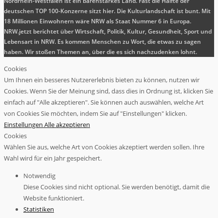
Nordrhein-Westfalen ist ein bärenstarkes Land. Fast die Hälfte der
deutschen TOP 100-Konzerne sitzt hier. Die Kulturlandschaft ist bunt. Mit
18 Millionen Einwohnern wäre NRW als Staat Nummer 6 in Europa.
NRW.jetzt berichtet über Wirtschaft, Politik, Kultur, Gesundheit, Sport und
Lebensart in NRW. Es kommen Menschen zu Wort, die etwas zu sagen
haben. Wir stoßen Themen an, über die es sich nachzudenken lohnt.
Cookies
Um Ihnen ein besseres Nutzererlebnis bieten zu können, nutzen wir
Cookies. Wenn Sie der Meinung sind, dass dies in Ordnung ist, klicken Sie
einfach auf "Alle akzeptieren". Sie können auch auswählen, welche Art
von Cookies Sie möchten, indem Sie auf "Einstellungen" klicken.
Einstellungen
Alle akzeptieren
Cookies
Wählen Sie aus, welche Art von Cookies akzeptiert werden sollen. Ihre
Wahl wird für ein Jahr gespeichert.
Notwendig
Diese Cookies sind nicht optional. Sie werden benötigt, damit die
Website funktioniert.
Statistiken