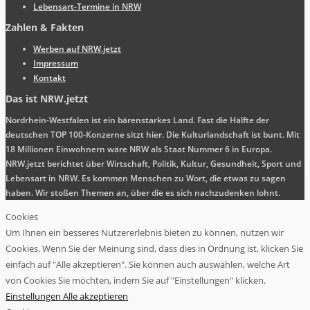
Lebensart-Termine in NRW
Zahlen & Fakten
Werben auf NRW.jetzt
Impressum
Kontakt
Das ist NRW.jetzt
Nordrhein-Westfalen ist ein bärenstarkes Land. Fast die Hälfte der
deutschen TOP 100-Konzerne sitzt hier. Die Kulturlandschaft ist bunt. Mit
18 Millionen Einwohnern wäre NRW als Staat Nummer 6 in Europa.
NRW.jetzt berichtet über Wirtschaft, Politik, Kultur, Gesundheit, Sport und
Lebensart in NRW. Es kommen Menschen zu Wort, die etwas zu sagen
haben. Wir stoßen Themen an, über die es sich nachzudenken lohnt.
Cookies
Um Ihnen ein besseres Nutzererlebnis bieten zu können, nutzen wir
Cookies. Wenn Sie der Meinung sind, dass dies in Ordnung ist, klicken Sie
einfach auf "Alle akzeptieren". Sie können auch auswählen, welche Art
von Cookies Sie möchten, indem Sie auf "Einstellungen" klicken.
Einstellungen
Alle akzeptieren