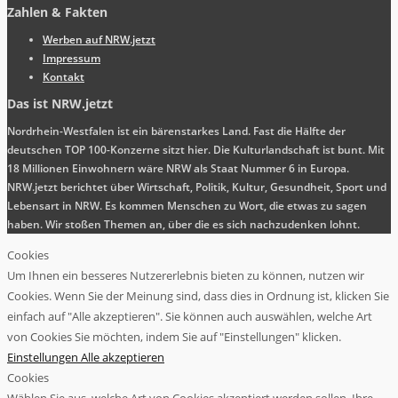
Zahlen & Fakten
Werben auf NRW.jetzt
Impressum
Kontakt
Das ist NRW.jetzt
Nordrhein-Westfalen ist ein bärenstarkes Land. Fast die Hälfte der
deutschen TOP 100-Konzerne sitzt hier. Die Kulturlandschaft ist bunt. Mit
18 Millionen Einwohnern wäre NRW als Staat Nummer 6 in Europa.
NRW.jetzt berichtet über Wirtschaft, Politik, Kultur, Gesundheit, Sport und
Lebensart in NRW. Es kommen Menschen zu Wort, die etwas zu sagen
haben. Wir stoßen Themen an, über die es sich nachzudenken lohnt.
Cookies
Um Ihnen ein besseres Nutzererlebnis bieten zu können, nutzen wir
Cookies. Wenn Sie der Meinung sind, dass dies in Ordnung ist, klicken Sie
einfach auf "Alle akzeptieren". Sie können auch auswählen, welche Art
von Cookies Sie möchten, indem Sie auf "Einstellungen" klicken.
Einstellungen
Alle akzeptieren
Cookies