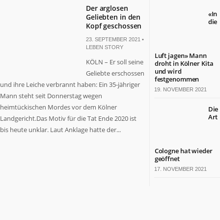
Der arglosen
«In
Geliebten in den
die
Kopf geschossen
23. SEPTEMBER 2021 •
LEBEN STORY
Luft jagen» Mann
KÖLN – Er soll seine
droht in Kölner Kita
und wird
Geliebte erschossen
festgenommen
und ihre Leiche verbrannt haben: Ein 35-jähriger
19. NOVEMBER 2021
Mann steht seit Donnerstag wegen
heimtückischen Mordes vor dem Kölner
Die
Art
Landgericht.Das Motiv für die Tat Ende 2020 ist
bis heute unklar. Laut Anklage hatte der...
Cologne hat wieder
geöffnet
17. NOVEMBER 2021