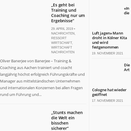
„Es geht bei
«In
Training und
die
Coaching nur um
Ergebnisse“
29. APRIL 2019 •
Luft jagen» Mann
NACHRICHTEN
,
droht in Kölner Kita
RESSORT
und wird
WIRTSCHAFT
,
festgenommen
WIRTSCHAFT
NACHRICHTEN
19. NOVEMBER 2021
Oliver Banerjee von Banerjee – Training &
Die
Coaching aus Aachen trainiert und coacht
Art
langjährig höchst erfolgreich Führungskräfte und
Manager aus mittelständischen Unternehmen
und internationalen Konzernen bei allen Fragen
Cologne hat wieder
rund um Führung und...
geöffnet
17. NOVEMBER 2021
„Stunts machen
die Welt ein
bisschen
sicherer“