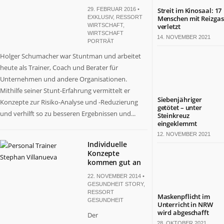
29. FEBRUAR 2016 •
Streit im Kinosaal: 17
EXKLUSIV
,
RESSORT
Menschen mit Reizgas
WIRTSCHAFT
,
verletzt
WIRTSCHAFT
14. NOVEMBER 2021
PORTRÄT
Holger Schumacher war Stuntman und arbeitet
heute als Trainer, Coach und Berater für
Unternehmen und andere Organisationen.
Mithilfe seiner Stunt-Erfahrung vermittelt er
Siebenjähriger
Konzepte zur Risiko-Analyse und -Reduzierung
getötet – unter
und verhilft so zu besseren Ergebnissen und...
Steinkreuz
eingeklemmt
12. NOVEMBER 2021
Individuelle
Konzepte
kommen gut an
22. NOVEMBER 2014 •
GESUNDHEIT STORY
,
RESSORT
Maskenpflicht im
GESUNDHEIT
Unterricht in NRW
wird abgeschafft
Der
28. OKTOBER 2021