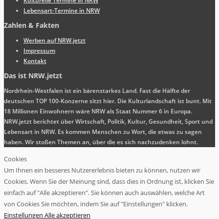
Kulturelle Termine in NRW
Lebensart-Termine in NRW
Zahlen & Fakten
Werben auf NRW.jetzt
Impressum
Kontakt
Das ist NRW.jetzt
Nordrhein-Westfalen ist ein bärenstarkes Land. Fast die Hälfte der
deutschen TOP 100-Konzerne sitzt hier. Die Kulturlandschaft ist bunt. Mit
18 Millionen Einwohnern wäre NRW als Staat Nummer 6 in Europa.
NRW.jetzt berichtet über Wirtschaft, Politik, Kultur, Gesundheit, Sport und
Lebensart in NRW. Es kommen Menschen zu Wort, die etwas zu sagen
haben. Wir stoßen Themen an, über die es sich nachzudenken lohnt.
Cookies
Um Ihnen ein besseres Nutzererlebnis bieten zu können, nutzen wir
Cookies. Wenn Sie der Meinung sind, dass dies in Ordnung ist, klicken Sie
einfach auf "Alle akzeptieren". Sie können auch auswählen, welche Art
von Cookies Sie möchten, indem Sie auf "Einstellungen" klicken.
Einstellungen
Alle akzeptieren