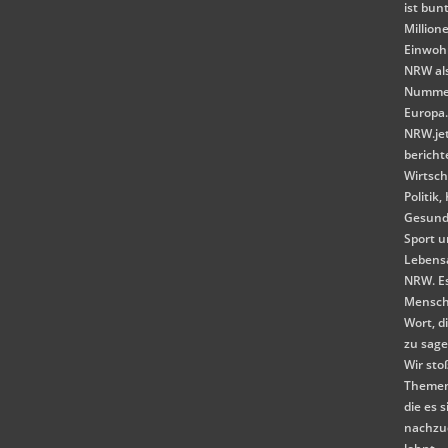
ist bunt
Million
Einwoh
NRW als
Nummer
Europa
NRW.je
bericht
Wirtsch
Politik,
Gesund
Sport 
Lebensa
NRW. E
Mensch
Wort, d
zu sag
Wir st
Themen
die es s
nachzu