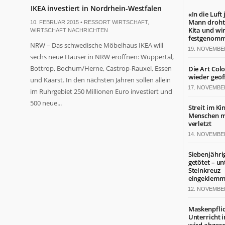
IKEA investiert in Nordrhein-Westfalen
«In die Luft
Mann droht 
10. FEBRUAR 2015 •
RESSORT WIRTSCHAFT
,
Kita und wi
WIRTSCHAFT NACHRICHTEN
festgenom
NRW – Das schwedische Möbelhaus IKEA will
19. NOVEMBE
sechs neue Häuser in NRW eröffnen: Wuppertal,
Bottrop, Bochum/Herne, Castrop-Rauxel, Essen
Die Art Col
wieder geöf
und Kaarst. In den nächsten Jahren sollen allein
17. NOVEMBE
im Ruhrgebiet 250 Millionen Euro investiert und
500 neue...
Streit im Ki
Menschen mi
verletzt
14. NOVEMBE
Siebenjähri
getötet – un
Steinkreuz
eingeklemm
12. NOVEMBE
Maskenpflic
Unterricht 