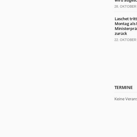
wird abgesc
28. OKTOBER 
Laschet trit
Montag als
Ministerprä
zurück
22. OKTOBER 
TERMINE
Keine Veran