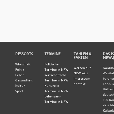
RESSORTS
TERMINE
ZAHLEN &
DAS I
FAKTEN
NRW.J
Wirtschaft
Politische
Werben auf
Nordrh
Politik
Termine in NRW
NRW.jetzt
Westfal
Leben
Wirtschaftliche
Impressum
bärens
Gesundheit
Termine in NRW
Kontakt
Land. F
Kultur
Kulturelle
Hälfte 
Sport
Termine in NRW
deutsc
Lebensart-
100-Ko
Termine in NRW
sitzt hi
Kulturl