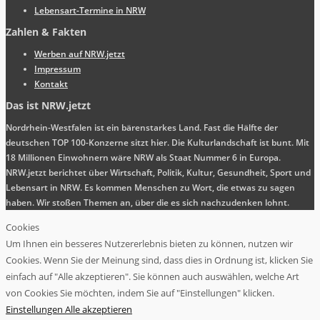
Lebensart-Termine in NRW
Zahlen & Fakten
Werben auf NRW.jetzt
Impressum
Kontakt
Das ist NRW.jetzt
Nordrhein-Westfalen ist ein bärenstarkes Land. Fast die Hälfte der
deutschen TOP 100-Konzerne sitzt hier. Die Kulturlandschaft ist bunt. Mit
18 Millionen Einwohnern wäre NRW als Staat Nummer 6 in Europa.
NRW.jetzt berichtet über Wirtschaft, Politik, Kultur, Gesundheit, Sport und
Lebensart in NRW. Es kommen Menschen zu Wort, die etwas zu sagen
haben. Wir stoßen Themen an, über die es sich nachzudenken lohnt.
Cookies
Um Ihnen ein besseres Nutzererlebnis bieten zu können, nutzen wir
Cookies. Wenn Sie der Meinung sind, dass dies in Ordnung ist, klicken Sie
einfach auf "Alle akzeptieren". Sie können auch auswählen, welche Art
von Cookies Sie möchten, indem Sie auf "Einstellungen" klicken.
Einstellungen
Alle akzeptieren