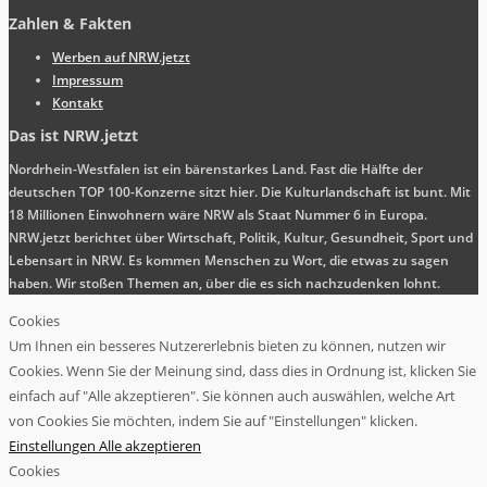
Zahlen & Fakten
Werben auf NRW.jetzt
Impressum
Kontakt
Das ist NRW.jetzt
Nordrhein-Westfalen ist ein bärenstarkes Land. Fast die Hälfte der
deutschen TOP 100-Konzerne sitzt hier. Die Kulturlandschaft ist bunt. Mit
18 Millionen Einwohnern wäre NRW als Staat Nummer 6 in Europa.
NRW.jetzt berichtet über Wirtschaft, Politik, Kultur, Gesundheit, Sport und
Lebensart in NRW. Es kommen Menschen zu Wort, die etwas zu sagen
haben. Wir stoßen Themen an, über die es sich nachzudenken lohnt.
Cookies
Um Ihnen ein besseres Nutzererlebnis bieten zu können, nutzen wir
Cookies. Wenn Sie der Meinung sind, dass dies in Ordnung ist, klicken Sie
einfach auf "Alle akzeptieren". Sie können auch auswählen, welche Art
von Cookies Sie möchten, indem Sie auf "Einstellungen" klicken.
Einstellungen
Alle akzeptieren
Cookies