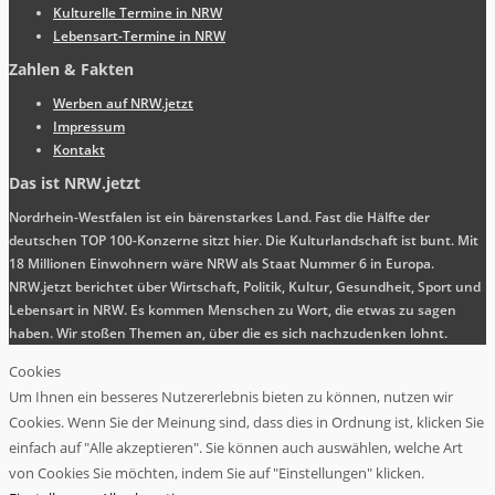
Kulturelle Termine in NRW
Lebensart-Termine in NRW
Zahlen & Fakten
Werben auf NRW.jetzt
Impressum
Kontakt
Das ist NRW.jetzt
Nordrhein-Westfalen ist ein bärenstarkes Land. Fast die Hälfte der
deutschen TOP 100-Konzerne sitzt hier. Die Kulturlandschaft ist bunt. Mit
18 Millionen Einwohnern wäre NRW als Staat Nummer 6 in Europa.
NRW.jetzt berichtet über Wirtschaft, Politik, Kultur, Gesundheit, Sport und
Lebensart in NRW. Es kommen Menschen zu Wort, die etwas zu sagen
haben. Wir stoßen Themen an, über die es sich nachzudenken lohnt.
Cookies
Um Ihnen ein besseres Nutzererlebnis bieten zu können, nutzen wir
Cookies. Wenn Sie der Meinung sind, dass dies in Ordnung ist, klicken Sie
einfach auf "Alle akzeptieren". Sie können auch auswählen, welche Art
von Cookies Sie möchten, indem Sie auf "Einstellungen" klicken.