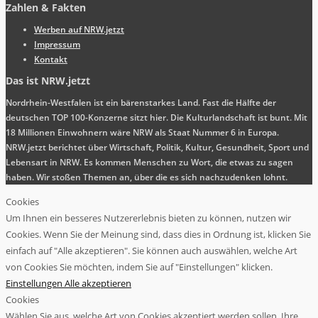
Zahlen & Fakten
Werben auf NRW.jetzt
Impressum
Kontakt
Das ist NRW.jetzt
Nordrhein-Westfalen ist ein bärenstarkes Land. Fast die Hälfte der
deutschen TOP 100-Konzerne sitzt hier. Die Kulturlandschaft ist bunt. Mit
18 Millionen Einwohnern wäre NRW als Staat Nummer 6 in Europa.
NRW.jetzt berichtet über Wirtschaft, Politik, Kultur, Gesundheit, Sport und
Lebensart in NRW. Es kommen Menschen zu Wort, die etwas zu sagen
haben. Wir stoßen Themen an, über die es sich nachzudenken lohnt.
Cookies
Um Ihnen ein besseres Nutzererlebnis bieten zu können, nutzen wir
Cookies. Wenn Sie der Meinung sind, dass dies in Ordnung ist, klicken Sie
einfach auf "Alle akzeptieren". Sie können auch auswählen, welche Art
von Cookies Sie möchten, indem Sie auf "Einstellungen" klicken.
Einstellungen
Alle akzeptieren
Cookies
Wählen Sie aus, welche Art von Cookies akzeptiert werden sollen. Ihre