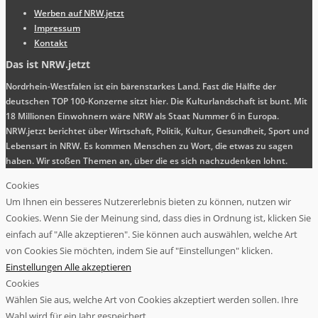
Werben auf NRW.jetzt
Impressum
Kontakt
Das ist NRW.jetzt
Nordrhein-Westfalen ist ein bärenstarkes Land. Fast die Hälfte der
deutschen TOP 100-Konzerne sitzt hier. Die Kulturlandschaft ist bunt. Mit
18 Millionen Einwohnern wäre NRW als Staat Nummer 6 in Europa.
NRW.jetzt berichtet über Wirtschaft, Politik, Kultur, Gesundheit, Sport und
Lebensart in NRW. Es kommen Menschen zu Wort, die etwas zu sagen
haben. Wir stoßen Themen an, über die es sich nachzudenken lohnt.
Cookies
Um Ihnen ein besseres Nutzererlebnis bieten zu können, nutzen wir
Cookies. Wenn Sie der Meinung sind, dass dies in Ordnung ist, klicken Sie
einfach auf "Alle akzeptieren". Sie können auch auswählen, welche Art
von Cookies Sie möchten, indem Sie auf "Einstellungen" klicken.
Einstellungen
Alle akzeptieren
Cookies
Wählen Sie aus, welche Art von Cookies akzeptiert werden sollen. Ihre
Wahl wird für ein Jahr gespeichert.