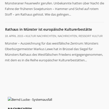
Münsteraner Feuerwehr gerufen. Unbekannte hatten über Nacht die
Fahne der früheren Sowjetunion – Hammer und Sichel auf rotem
Stoff – am Rathaus gehisst. Wie das gelingen...
Rathaus in Münster ist europäische Kulturerbestätte
18. APRIL 2015 •
KULTUR NACHRICHTEN
,
NACHRICHTEN
,
RESSORT KULTUR
Notwendig
Diese
Münster – Auszeichnung für das westfälische Zentrum: Münsters
Cookies
Oberbürgermeister Markus Lewe hat in Brüssel das Siegel für
sind nicht
Münsters Rathaus des Westfälischen Friedens entgegengenommen,
optional. Sie
werden
mit dem es in die Reihe europäischer Kulturerbestätten...
benötigt,
damit die
Website
funktioniert.
Statistiken
Damit wir die
Funktionalität
und Struktur
NACHRICHTEN