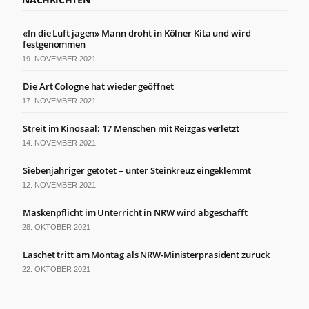
der Website
basierend
auf der
«In die Luft jagen» Mann droht in Kölner Kita und wird
Nutzung der
festgenommen
Website
19. NOVEMBER 2021
verbessern
können.
Die Art Cologne hat wieder geöffnet
17. NOVEMBER 2021
Erfahrung
Streit im Kinosaal: 17 Menschen mit Reizgas verletzt
Damit unsere
14. NOVEMBER 2021
Website
während
Siebenjähriger getötet – unter Steinkreuz eingeklemmt
Ihres
Besuchs so
12. NOVEMBER 2021
gut wie
möglich
Maskenpflicht im Unterricht in NRW wird abgeschafft
funktioniert.
28. OKTOBER 2021
Wenn Sie
diese Cookies
Laschet tritt am Montag als NRW-Ministerpräsident zurück
ablehnen,
22. OKTOBER 2021
verschwinden
einige
Funktionen