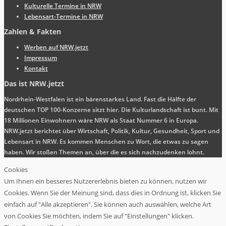
Kulturelle Termine in NRW
Lebensart-Termine in NRW
Zahlen & Fakten
Werben auf NRW.jetzt
Impressum
Kontakt
Das ist NRW.jetzt
Nordrhein-Westfalen ist ein bärenstarkes Land. Fast die Hälfte der
deutschen TOP 100-Konzerne sitzt hier. Die Kulturlandschaft ist bunt. Mit
18 Millionen Einwohnern wäre NRW als Staat Nummer 6 in Europa.
NRW.jetzt berichtet über Wirtschaft, Politik, Kultur, Gesundheit, Sport und
Lebensart in NRW. Es kommen Menschen zu Wort, die etwas zu sagen
haben. Wir stoßen Themen an, über die es sich nachzudenken lohnt.
Cookies
Um Ihnen ein besseres Nutzererlebnis bieten zu können, nutzen wir
Cookies. Wenn Sie der Meinung sind, dass dies in Ordnung ist, klicken Sie
einfach auf "Alle akzeptieren". Sie können auch auswählen, welche Art
von Cookies Sie möchten, indem Sie auf "Einstellungen" klicken.