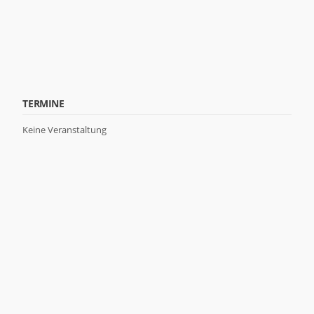
von der
Website.
Marketing
Indem Sie Ihre
Interessen und Ihr
Verhalten beim
TERMINE
Besuch unserer
Website mitteilen,
Keine Veranstaltung
erhöhen Sie die
Wahrscheinlichkeit,
personalisierte
Inhalte und
Angebote zu
sehen.