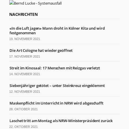
der Website
basierend
auf der
NACHRICHTEN
Nutzung der
Website
verbessern
«In die Luft jagen» Mann droht in Kölner Kita und wird
können.
festgenommen
19. NOVEMBER 2021
Die Art Cologne hat wieder geöffnet
Erfahrung
Damit unsere
17. NOVEMBER 2021
Website
während
Streit im Kinosaal: 17 Menschen mit Reizgas verletzt
Ihres
14. NOVEMBER 2021
Besuchs so
gut wie
Siebenjähriger getötet – unter Steinkreuz eingeklemmt
möglich
12. NOVEMBER 2021
funktioniert.
Wenn Sie
Maskenpflicht im Unterricht in NRW wird abgeschafft
diese Cookies
ablehnen,
28. OKTOBER 2021
verschwinden
einige
Laschet tritt am Montag als NRW-Ministerpräsident zurück
Funktionen
22. OKTOBER 2021