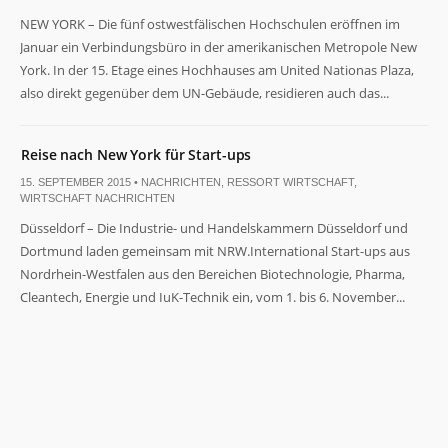
NEW YORK – Die fünf ostwestfälischen Hochschulen eröffnen im
Januar ein Verbindungsbüro in der amerikanischen Metropole New
York. In der 15. Etage eines Hochhauses am United Nationas Plaza,
also direkt gegenüber dem UN-Gebäude, residieren auch das...
Notwendig
Reise nach New York für Start-ups
Diese
15. SEPTEMBER 2015 •
NACHRICHTEN
,
RESSORT WIRTSCHAFT
,
Cookies
WIRTSCHAFT NACHRICHTEN
sind nicht
optional. Sie
Düsseldorf – Die Industrie- und Handelskammern Düsseldorf und
werden
Dortmund laden gemeinsam mit NRW.International Start-ups aus
benötigt,
Nordrhein-Westfalen aus den Bereichen Biotechnologie, Pharma,
damit die
Cleantech, Energie und IuK-Technik ein, vom 1. bis 6. November...
Website
funktioniert.
Statistiken
Damit wir die
Funktionalität
und Struktur