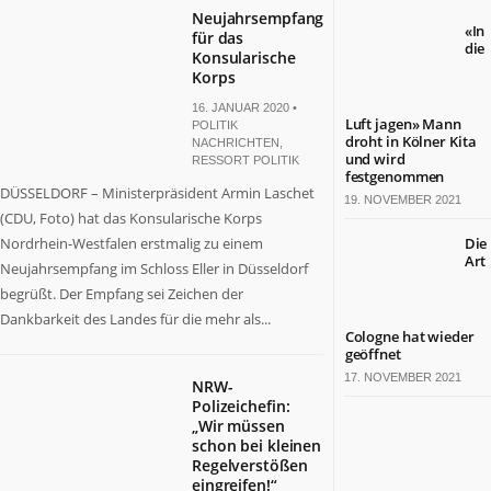
Neujahrsempfang
«In
für das
die
Konsularische
Korps
16. JANUAR 2020 •
Luft jagen» Mann
POLITIK
droht in Kölner Kita
NACHRICHTEN
,
und wird
RESSORT POLITIK
festgenommen
DÜSSELDORF – Ministerpräsident Armin Laschet
19. NOVEMBER 2021
(CDU, Foto) hat das Konsularische Korps
Nordrhein-Westfalen erstmalig zu einem
Die
Art
Neujahrsempfang im Schloss Eller in Düsseldorf
begrüßt. Der Empfang sei Zeichen der
Dankbarkeit des Landes für die mehr als...
Cologne hat wieder
geöffnet
17. NOVEMBER 2021
NRW-
Polizeichefin:
„Wir müssen
schon bei kleinen
Regelverstößen
eingreifen!“