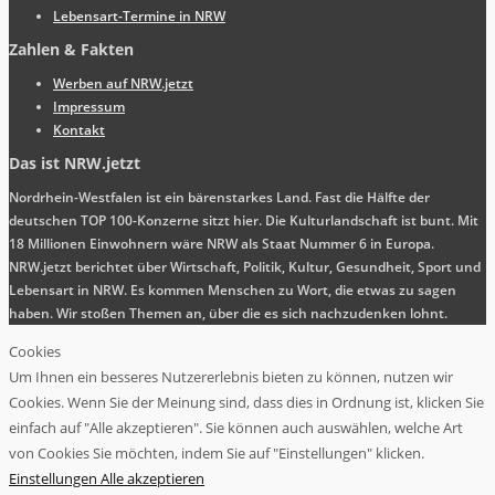
Lebensart-Termine in NRW
Zahlen & Fakten
Werben auf NRW.jetzt
Impressum
Kontakt
Das ist NRW.jetzt
Nordrhein-Westfalen ist ein bärenstarkes Land. Fast die Hälfte der
deutschen TOP 100-Konzerne sitzt hier. Die Kulturlandschaft ist bunt. Mit
18 Millionen Einwohnern wäre NRW als Staat Nummer 6 in Europa.
NRW.jetzt berichtet über Wirtschaft, Politik, Kultur, Gesundheit, Sport und
Lebensart in NRW. Es kommen Menschen zu Wort, die etwas zu sagen
haben. Wir stoßen Themen an, über die es sich nachzudenken lohnt.
Cookies
Um Ihnen ein besseres Nutzererlebnis bieten zu können, nutzen wir
Cookies. Wenn Sie der Meinung sind, dass dies in Ordnung ist, klicken Sie
einfach auf "Alle akzeptieren". Sie können auch auswählen, welche Art
von Cookies Sie möchten, indem Sie auf "Einstellungen" klicken.
Einstellungen
Alle akzeptieren