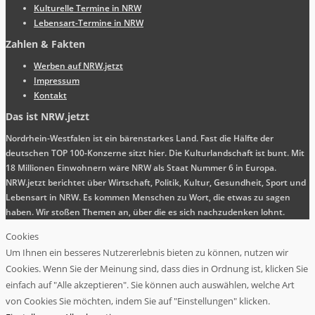
Kulturelle Termine in NRW
Lebensart-Termine in NRW
Zahlen & Fakten
Werben auf NRW.jetzt
Impressum
Kontakt
Das ist NRW.jetzt
Nordrhein-Westfalen ist ein bärenstarkes Land. Fast die Hälfte der
deutschen TOP 100-Konzerne sitzt hier. Die Kulturlandschaft ist bunt. Mit
18 Millionen Einwohnern wäre NRW als Staat Nummer 6 in Europa.
NRW.jetzt berichtet über Wirtschaft, Politik, Kultur, Gesundheit, Sport und
Lebensart in NRW. Es kommen Menschen zu Wort, die etwas zu sagen
haben. Wir stoßen Themen an, über die es sich nachzudenken lohnt.
Cookies
Um Ihnen ein besseres Nutzererlebnis bieten zu können, nutzen wir
Cookies. Wenn Sie der Meinung sind, dass dies in Ordnung ist, klicken Sie
einfach auf "Alle akzeptieren". Sie können auch auswählen, welche Art
von Cookies Sie möchten, indem Sie auf "Einstellungen" klicken.