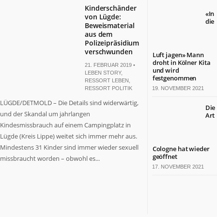
Kinderschänder
«In
von Lügde:
die
Beweismaterial
aus dem
Polizeipräsidium
verschwunden
Luft jagen» Mann
droht in Kölner Kita
21. FEBRUAR 2019 •
und wird
LEBEN STORY
,
festgenommen
RESSORT LEBEN
,
RESSORT POLITIK
19. NOVEMBER 2021
LÜGDE/DETMOLD – Die Details sind widerwärtig,
Die
und der Skandal um jahrlangen
Art
Kindesmissbrauch auf einem Campingplatz in
Lügde (Kreis Lippe) weitet sich immer mehr aus.
Mindestens 31 Kinder sind immer wieder sexuell
Cologne hat wieder
geöffnet
missbraucht worden – obwohl es...
17. NOVEMBER 2021