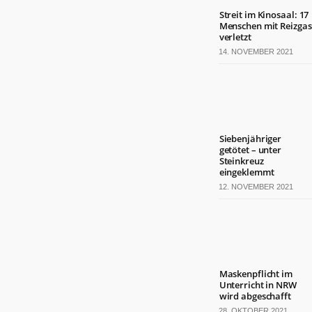
der Website
Streit im Kinosaal: 17
basierend
Menschen mit Reizgas
auf der
verletzt
Nutzung der
14. NOVEMBER 2021
Website
verbessern
können.
Erfahrung
Damit unsere
Siebenjähriger
getötet – unter
Website
Steinkreuz
während
eingeklemmt
Ihres
Besuchs so
12. NOVEMBER 2021
gut wie
möglich
funktioniert.
Wenn Sie
diese Cookies
ablehnen,
Maskenpflicht im
verschwinden
Unterricht in NRW
einige
wird abgeschafft
Funktionen
28. OKTOBER 2021