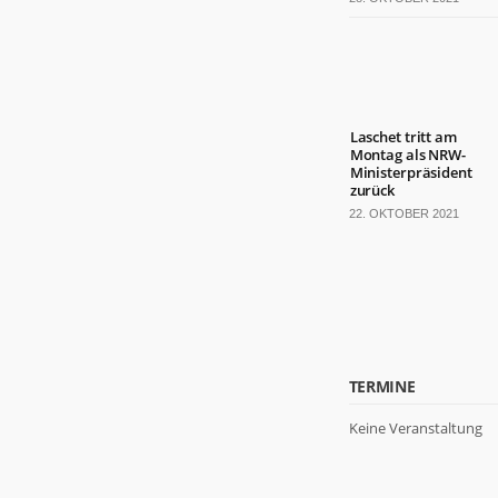
von der
Website.
Marketing
Indem Sie Ihre
Laschet tritt am
Interessen und Ihr
Montag als NRW-
Verhalten beim
Ministerpräsident
Besuch unserer
zurück
Website mitteilen,
22. OKTOBER 2021
erhöhen Sie die
Wahrscheinlichkeit,
personalisierte
Inhalte und
Angebote zu
sehen.
TERMINE
Keine Veranstaltung