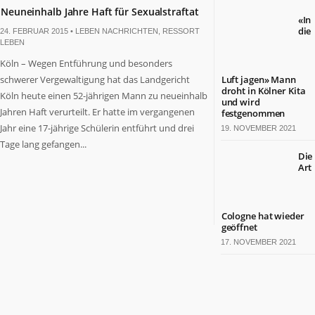
Neuneinhalb Jahre Haft für Sexualstraftat
«In
die
24. FEBRUAR 2015 •
LEBEN NACHRICHTEN
,
RESSORT
LEBEN
Köln – Wegen Entführung und besonders
schwerer Vergewaltigung hat das Landgericht
Luft jagen» Mann
droht in Kölner Kita
Köln heute einen 52-jährigen Mann zu neueinhalb
und wird
Notwendig
Jahren Haft verurteilt. Er hatte im vergangenen
festgenommen
Diese
Jahr eine 17-jährige Schülerin entführt und drei
19. NOVEMBER 2021
Cookies
Tage lang gefangen...
sind nicht
Die
optional. Sie
Art
werden
benötigt,
damit die
Website
Cologne hat wieder
funktioniert.
geöffnet
17. NOVEMBER 2021
Statistiken
Damit wir die
Funktionalität
und Struktur