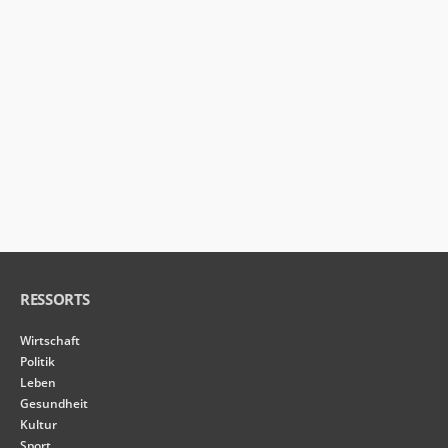
von der
Website.
Marketing
Indem Sie Ihre
Interessen und Ihr
Verhalten beim
Besuch unserer
Website mitteilen,
erhöhen Sie die
Wahrscheinlichkeit,
personalisierte
Inhalte und
Angebote zu
sehen.
RESSORTS
Wirtschaft
Politik
Leben
Gesundheit
Kultur
Sport