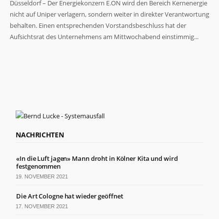
Düsseldorf – Der Energiekonzern E.ON wird den Bereich Kernenergie
nicht auf Uniper verlagern, sondern weiter in direkter Verantwortung
behalten. Einen entsprechenden Vorstandsbeschluss hat der
Aufsichtsrat des Unternehmens am Mittwochabend einstimmig...
Notwendig
Diese
Cookies
sind nicht
optional. Sie
werden
benötigt,
NACHRICHTEN
damit die
Website
funktioniert.
«In die Luft jagen» Mann droht in Kölner Kita und wird
festgenommen
19. NOVEMBER 2021
Statistiken
Damit wir die
Die Art Cologne hat wieder geöffnet
Funktionalität
17. NOVEMBER 2021
und Struktur