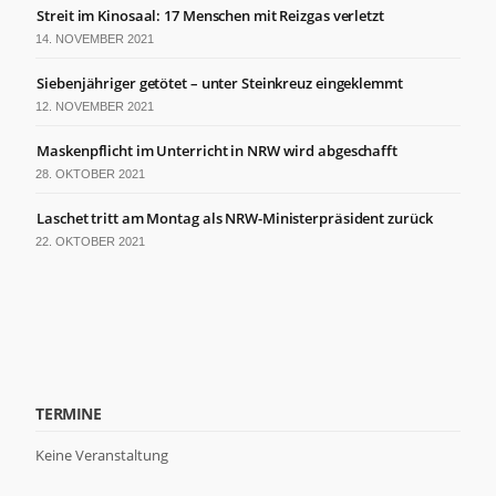
der Website
Streit im Kinosaal: 17 Menschen mit Reizgas verletzt
basierend
14. NOVEMBER 2021
auf der
Nutzung der
Siebenjähriger getötet – unter Steinkreuz eingeklemmt
Website
verbessern
12. NOVEMBER 2021
können.
Maskenpflicht im Unterricht in NRW wird abgeschafft
28. OKTOBER 2021
Erfahrung
Laschet tritt am Montag als NRW-Ministerpräsident zurück
Damit unsere
Website
22. OKTOBER 2021
während
Ihres
Besuchs so
gut wie
möglich
funktioniert.
Wenn Sie
diese Cookies
TERMINE
ablehnen,
verschwinden
Keine Veranstaltung
einige
Funktionen