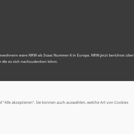
n Einwohnern wäre NRW als Staat Nummer 6 in Europa. NRW.jetzt berichtet über
r die es sich nachzudenken lohnt.
uf "Alle akzeptieren". Sie können auch auswählen, welche Art von Cookies