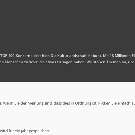
 TOP 100-Konzerne sitzt hier. Die Kulturlandschaft ist bunt. Mit 18 Millione
mmen Menschen zu Wort, die etwas zu sagen haben. Wir stoßen Themen an, übe
 Wenn Sie der Meinung sind, dass dies in Ordnung ist, klicken Sie einfach a
ird für ein Jahr gespeichert.