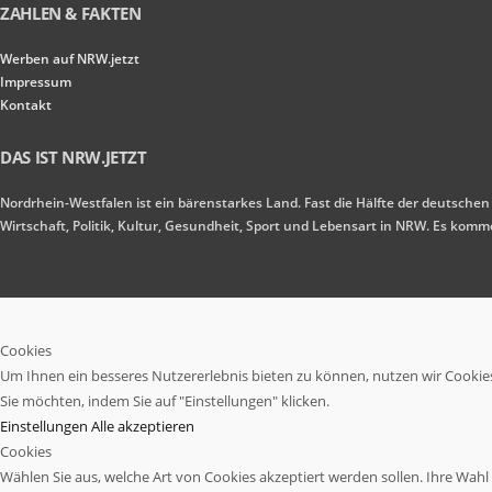
ZAHLEN & FAKTEN
Werben auf NRW.jetzt
Impressum
Kontakt
DAS IST NRW.JETZT
Nordrhein-Westfalen ist ein bärenstarkes Land. Fast die Hälfte der deutschen
Wirtschaft, Politik, Kultur, Gesundheit, Sport und Lebensart in NRW. Es ko
Cookies
Um Ihnen ein besseres Nutzererlebnis bieten zu können, nutzen wir Cookies.
Sie möchten, indem Sie auf "Einstellungen" klicken.
Einstellungen
Alle akzeptieren
Cookies
Wählen Sie aus, welche Art von Cookies akzeptiert werden sollen. Ihre Wahl w