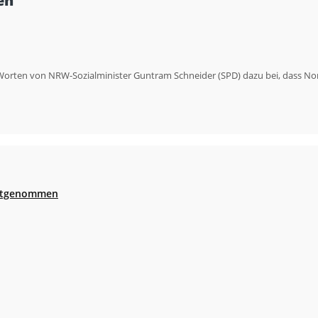
en’
orten von NRW-Sozialminister Guntram Schneider (SPD) dazu bei, dass Nordrh
festgenommen