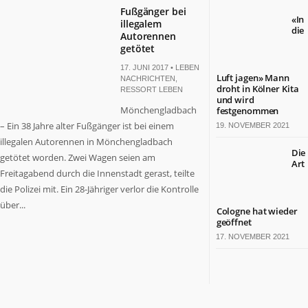
Fußgänger bei
«In
illegalem
die
Autorennen
getötet
17. JUNI 2017 •
LEBEN
Luft jagen» Mann
NACHRICHTEN
,
droht in Kölner Kita
RESSORT LEBEN
und wird
Mönchengladbach
festgenommen
– Ein 38 Jahre alter Fußgänger ist bei einem
19. NOVEMBER 2021
illegalen Autorennen in Mönchengladbach
Die
getötet worden. Zwei Wagen seien am
Art
Freitagabend durch die Innenstadt gerast, teilte
die Polizei mit. Ein 28-Jähriger verlor die Kontrolle
über...
Cologne hat wieder
geöffnet
17. NOVEMBER 2021