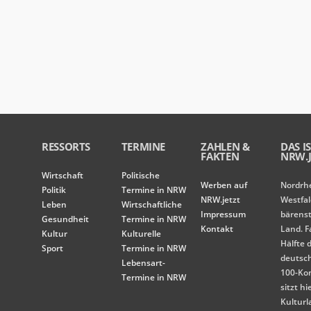
RESSORTS
TERMINE
ZAHLEN &
DAS I
FAKTEN
NRW.J
Wirtschaft
Politische
Werben auf
Nordrh
Politik
Termine in NRW
NRW.jetzt
Westfal
Leben
Wirtschaftliche
Impressum
bärens
Gesundheit
Termine in NRW
Kontakt
Land. F
Kultur
Kulturelle
Hälfte 
Sport
Termine in NRW
deutsc
Lebensart-
100-Ko
Termine in NRW
sitzt hi
Kulturl