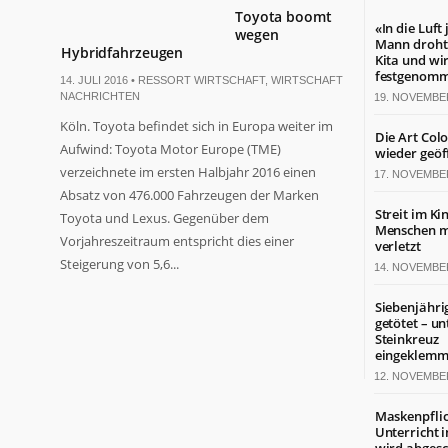
Toyota boomt
«In die Luft
wegen
Mann droht 
Hybridfahrzeugen
Kita und wi
festgenom
14. JULI 2016 •
RESSORT WIRTSCHAFT
,
WIRTSCHAFT
NACHRICHTEN
19. NOVEMBE
Köln. Toyota befindet sich in Europa weiter im
Die Art Col
Aufwind: Toyota Motor Europe (TME)
wieder geöf
verzeichnete im ersten Halbjahr 2016 einen
17. NOVEMBE
Absatz von 476.000 Fahrzeugen der Marken
Streit im Ki
Toyota und Lexus. Gegenüber dem
Menschen mi
Vorjahreszeitraum entspricht dies einer
verletzt
Steigerung von 5,6...
14. NOVEMBE
Siebenjähri
getötet – un
Steinkreuz
eingeklemm
12. NOVEMBE
Maskenpflic
Unterricht 