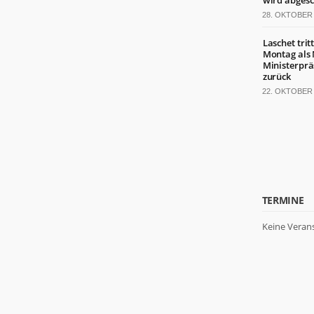
wird abgesc
28. OKTOBER 
Laschet trit
Montag als
Ministerprä
zurück
22. OKTOBER 
TERMINE
Keine Veran