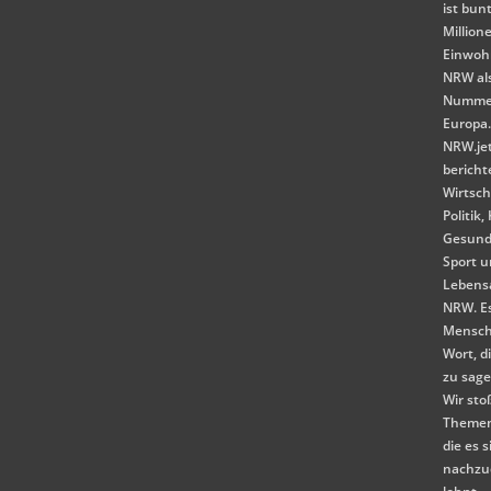
ist bunt
Million
Einwoh
NRW als
Nummer
Europa
NRW.je
bericht
Wirtsch
Politik,
Gesund
Sport 
Lebensa
NRW. E
Mensch
Wort, d
zu sag
Wir st
Themen
die es s
nachzu