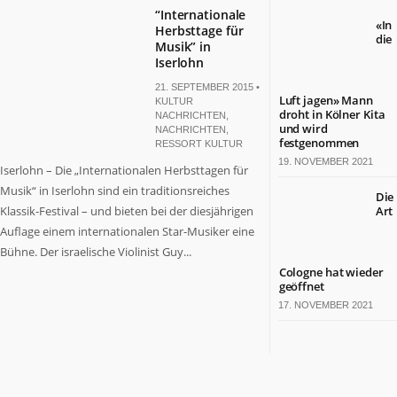
“Internationale
«In
Herbsttage für
die
Musik” in
Iserlohn
21. SEPTEMBER 2015 •
Luft jagen» Mann
KULTUR
droht in Kölner Kita
NACHRICHTEN
,
und wird
NACHRICHTEN
,
festgenommen
RESSORT KULTUR
19. NOVEMBER 2021
Iserlohn – Die „Internationalen Herbsttagen für
Musik“ in Iserlohn sind ein traditionsreiches
Die
Klassik-Festival – und bieten bei der diesjährigen
Art
Auflage einem internationalen Star-Musiker eine
Bühne. Der israelische Violinist Guy...
Cologne hat wieder
geöffnet
17. NOVEMBER 2021