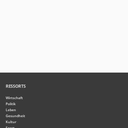
von der
Website.
Marketing
Indem Sie Ihre
Interessen und Ihr
Verhalten beim
Besuch unserer
Website mitteilen,
erhöhen Sie die
Wahrscheinlichkeit,
personalisierte
Inhalte und
Angebote zu
sehen.
RESSORTS
Wirtschaft
Politik
Leben
Gesundheit
Kultur
Sport