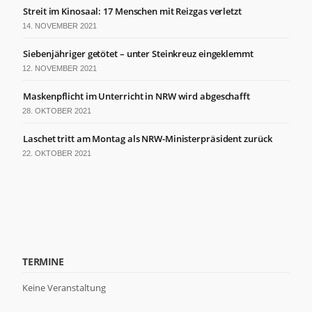
der Website
Streit im Kinosaal: 17 Menschen mit Reizgas verletzt
basierend
14. NOVEMBER 2021
auf der
Nutzung der
Siebenjähriger getötet – unter Steinkreuz eingeklemmt
Website
verbessern
12. NOVEMBER 2021
können.
Maskenpflicht im Unterricht in NRW wird abgeschafft
28. OKTOBER 2021
Erfahrung
Damit unsere
Laschet tritt am Montag als NRW-Ministerpräsident zurück
Website
22. OKTOBER 2021
während
Ihres
Besuchs so
gut wie
möglich
funktioniert.
Wenn Sie
diese Cookies
TERMINE
ablehnen,
verschwinden
Keine Veranstaltung
einige
Funktionen