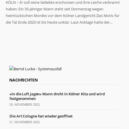
KÖLN – Er soll seine Geliebte erschossen und ihre Leiche verbrannt
haben: Ein 35-jähriger Mann steht seit Donnerstag wegen
heimtückischen Mordes vor dem Kölner Landgericht.Das Motiv für
die Tat Ende 2020 ist bis heute unklar. Laut Anklage hatte der...
Notwendig
Diese
Cookies
sind nicht
optional. Sie
werden
benötigt,
NACHRICHTEN
damit die
Website
funktioniert.
«In die Luft jagen» Mann droht in Kölner Kita und wird
festgenommen
19. NOVEMBER 2021
Statistiken
Damit wir die
Die Art Cologne hat wieder geöffnet
Funktionalität
17. NOVEMBER 2021
und Struktur