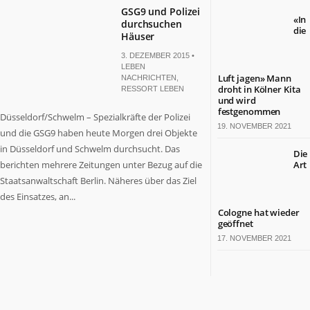
GSG9 und Polizei
«In
durchsuchen
die
Häuser
3. DEZEMBER 2015 •
LEBEN
Luft jagen» Mann
NACHRICHTEN
,
droht in Kölner Kita
RESSORT LEBEN
und wird
festgenommen
Düsseldorf/Schwelm – Spezialkräfte der Polizei
19. NOVEMBER 2021
und die GSG9 haben heute Morgen drei Objekte
in Düsseldorf und Schwelm durchsucht. Das
Die
berichten mehrere Zeitungen unter Bezug auf die
Art
Staatsanwaltschaft Berlin. Näheres über das Ziel
des Einsatzes, an...
Cologne hat wieder
geöffnet
17. NOVEMBER 2021