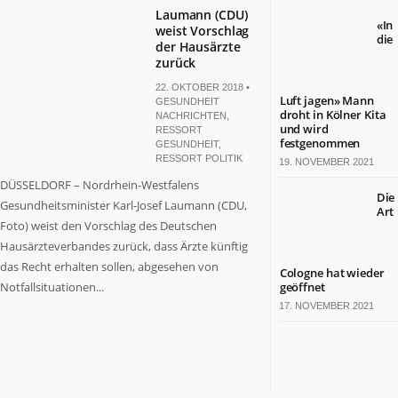
Laumann (CDU)
«In
weist Vorschlag
die
der Hausärzte
zurück
22. OKTOBER 2018 •
Luft jagen» Mann
GESUNDHEIT
droht in Kölner Kita
NACHRICHTEN
,
und wird
RESSORT
festgenommen
GESUNDHEIT
,
RESSORT POLITIK
19. NOVEMBER 2021
DÜSSELDORF – Nordrhein-Westfalens
Die
Gesundheitsminister Karl-Josef Laumann (CDU,
Art
Foto) weist den Vorschlag des Deutschen
Hausärzteverbandes zurück, dass Ärzte künftig
das Recht erhalten sollen, abgesehen von
Cologne hat wieder
Notfallsituationen...
geöffnet
17. NOVEMBER 2021