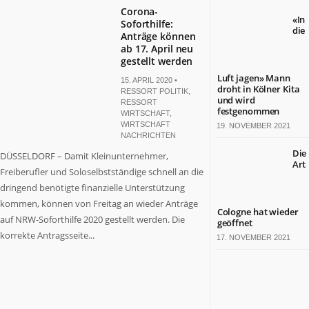
Corona-
«In
Soforthilfe:
die
Anträge können
ab 17. April neu
gestellt werden
Luft jagen» Mann
15. APRIL 2020 •
droht in Kölner Kita
RESSORT POLITIK
,
und wird
RESSORT
festgenommen
WIRTSCHAFT
,
WIRTSCHAFT
19. NOVEMBER 2021
NACHRICHTEN
Die
DÜSSELDORF – Damit Kleinunternehmer,
Art
Freiberufler und Soloselbstständige schnell an die
dringend benötigte finanzielle Unterstützung
kommen, können von Freitag an wieder Anträge
Cologne hat wieder
auf NRW-Soforthilfe 2020 gestellt werden. Die
geöffnet
korrekte Antragsseite...
17. NOVEMBER 2021