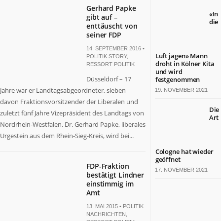
Gerhard Papke
«In
gibt auf –
die
enttäuscht von
seiner FDP
14. SEPTEMBER 2016 •
Luft jagen» Mann
POLITIK STORY
,
droht in Kölner Kita
RESSORT POLITIK
und wird
Düsseldorf – 17
festgenommen
Jahre war er Landtagsabgeordneter, sieben
19. NOVEMBER 2021
davon Fraktionsvorsitzender der Liberalen und
Die
zuletzt fünf Jahre Vizepräsident des Landtags von
Art
Nordrhein-Westfalen. Dr. Gerhard Papke, liberales
Urgestein aus dem Rhein-Sieg-Kreis, wird bei...
Cologne hat wieder
geöffnet
FDP-Fraktion
17. NOVEMBER 2021
bestätigt Lindner
einstimmig im
Amt
13. MAI 2015 •
POLITIK
NACHRICHTEN
,