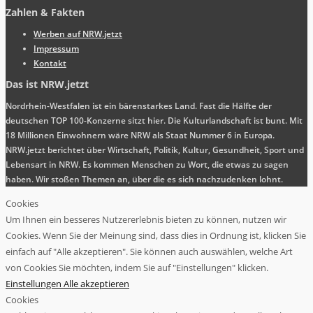
Zahlen & Fakten
Werben auf NRW.jetzt
Impressum
Kontakt
Das ist NRW.jetzt
Nordrhein-Westfalen ist ein bärenstarkes Land. Fast die Hälfte der
deutschen TOP 100-Konzerne sitzt hier. Die Kulturlandschaft ist bunt. Mit
18 Millionen Einwohnern wäre NRW als Staat Nummer 6 in Europa.
NRW.jetzt berichtet über Wirtschaft, Politik, Kultur, Gesundheit, Sport und
Lebensart in NRW. Es kommen Menschen zu Wort, die etwas zu sagen
haben. Wir stoßen Themen an, über die es sich nachzudenken lohnt.
Cookies
Um Ihnen ein besseres Nutzererlebnis bieten zu können, nutzen wir
Cookies. Wenn Sie der Meinung sind, dass dies in Ordnung ist, klicken Sie
einfach auf "Alle akzeptieren". Sie können auch auswählen, welche Art
von Cookies Sie möchten, indem Sie auf "Einstellungen" klicken.
Einstellungen
Alle akzeptieren
Cookies