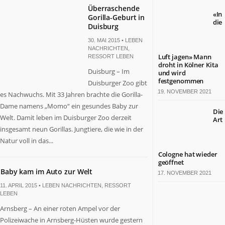
Überraschende
«In
Gorilla-Geburt in
die
Duisburg
30. MAI 2015 •
LEBEN
NACHRICHTEN
,
Luft jagen» Mann
RESSORT LEBEN
droht in Kölner Kita
Duisburg – Im
und wird
festgenommen
Duisburger Zoo gibt
19. NOVEMBER 2021
es Nachwuchs. Mit 33 Jahren brachte die Gorilla-
Dame namens „Momo“ ein gesundes Baby zur
Die
Welt. Damit leben im Duisburger Zoo derzeit
Art
insgesamt neun Gorillas. Jungtiere, die wie in der
Natur voll in das...
Cologne hat wieder
geöffnet
Baby kam im Auto zur Welt
17. NOVEMBER 2021
11. APRIL 2015 •
LEBEN NACHRICHTEN
,
RESSORT
LEBEN
Arnsberg – An einer roten Ampel vor der
Polizeiwache in Arnsberg-Hüsten wurde gestern