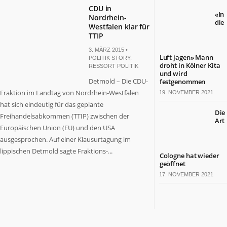
CDU in
«In
Nordrhein-
die
Westfalen klar für
TTIP
3. MÄRZ 2015 •
Luft jagen» Mann
POLITIK STORY
,
droht in Kölner Kita
RESSORT POLITIK
und wird
Detmold – Die CDU-
festgenommen
Fraktion im Landtag von Nordrhein-Westfalen
19. NOVEMBER 2021
hat sich eindeutig für das geplante
Die
Freihandelsabkommen (TTIP) zwischen der
Art
Europäischen Union (EU) und den USA
ausgesprochen. Auf einer Klausurtagung im
lippischen Detmold sagte Fraktions-...
Cologne hat wieder
geöffnet
17. NOVEMBER 2021