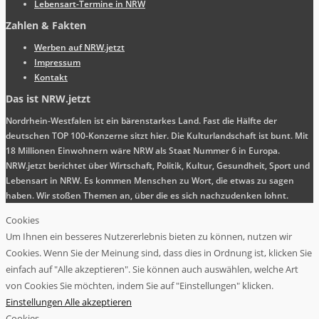
Lebensart-Termine in NRW
Zahlen & Fakten
Werben auf NRW.jetzt
Impressum
Kontakt
Das ist NRW.jetzt
Nordrhein-Westfalen ist ein bärenstarkes Land. Fast die Hälfte der
deutschen TOP 100-Konzerne sitzt hier. Die Kulturlandschaft ist bunt. Mit
18 Millionen Einwohnern wäre NRW als Staat Nummer 6 in Europa.
NRW.jetzt berichtet über Wirtschaft, Politik, Kultur, Gesundheit, Sport und
Lebensart in NRW. Es kommen Menschen zu Wort, die etwas zu sagen
haben. Wir stoßen Themen an, über die es sich nachzudenken lohnt.
Cookies
Um Ihnen ein besseres Nutzererlebnis bieten zu können, nutzen wir
Cookies. Wenn Sie der Meinung sind, dass dies in Ordnung ist, klicken Sie
einfach auf "Alle akzeptieren". Sie können auch auswählen, welche Art
von Cookies Sie möchten, indem Sie auf "Einstellungen" klicken.
Einstellungen
Alle akzeptieren
Cookies