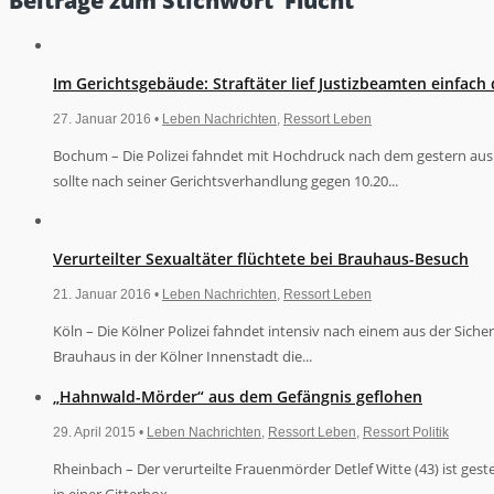
Beiträge zum Stichwort ‘Flucht’
Im Gerichtsgebäude: Straftäter lief Justizbeamten einfach
27. Januar 2016 •
Leben Nachrichten
,
Ressort Leben
Bochum – Die Polizei fahndet mit Hochdruck nach dem gestern au
sollte nach seiner Gerichtsverhandlung gegen 10.20...
Verurteilter Sexualtäter flüchtete bei Brauhaus-Besuch
21. Januar 2016 •
Leben Nachrichten
,
Ressort Leben
Köln – Die Kölner Polizei fahndet intensiv nach einem aus der Sic
Brauhaus in der Kölner Innenstadt die...
„Hahnwald-Mörder“ aus dem Gefängnis geflohen
29. April 2015 •
Leben Nachrichten
,
Ressort Leben
,
Ressort Politik
Rheinbach – Der verurteilte Frauenmörder Detlef Witte (43) ist ges
in einer Gitterbox,...