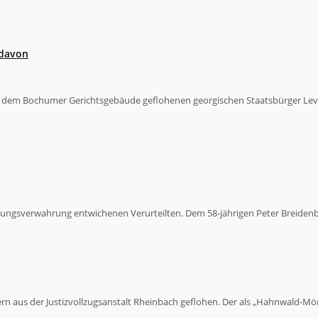
 davon
s dem Bochumer Gerichtsgebäude geflohenen georgischen Staatsbürger Lev
herungsverwahrung entwichenen Verurteilten. Dem 58-jährigen Peter Breidenb
tern aus der Justizvollzugsanstalt Rheinbach geflohen. Der als „Hahnwald-M