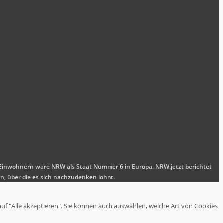
nen Einwohnern wäre NRW als Staat Nummer 6 in Europa. NRW.jetzt berichtet
n, über die es sich nachzudenken lohnt.
auf "Alle akzeptieren". Sie können auch auswählen, welche Art von Cookies