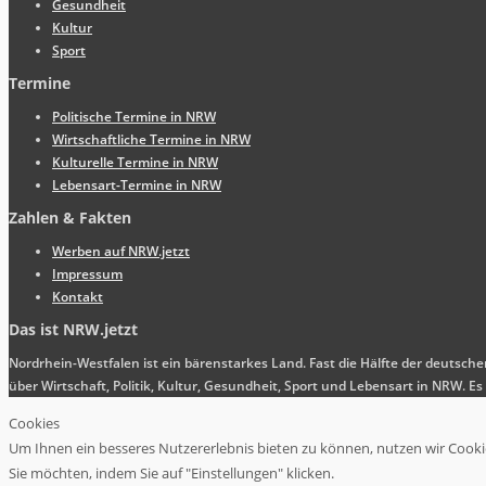
Gesundheit
Kultur
Sport
Termine
Politische Termine in NRW
Wirtschaftliche Termine in NRW
Kulturelle Termine in NRW
Lebensart-Termine in NRW
Zahlen & Fakten
Werben auf NRW.jetzt
Impressum
Kontakt
Das ist NRW.jetzt
Nordrhein-Westfalen ist ein bärenstarkes Land. Fast die Hälfte der deutsch
über Wirtschaft, Politik, Kultur, Gesundheit, Sport und Lebensart in NRW.
Cookies
Um Ihnen ein besseres Nutzererlebnis bieten zu können, nutzen wir Cookies
Sie möchten, indem Sie auf "Einstellungen" klicken.