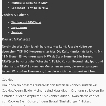
Kulturelle Termine in NRW
Lebensart-Termine in NRW
Zahlen & Fakten
Werben auf NRW.jetzt
Impressum
Kontakt
Das ist NRW.jetzt
Nordrhein-Westfalen ist ein bärenstarkes Land. Fast die Hälfte der
deutschen TOP 100-Konzerne sitzt hier. Die Kulturlandschaft ist bunt. Mit
18 Millionen Einwohnern wäre NRW als Staat Nummer 6 in Europa.
NRW.jetzt berichtet über Wirtschaft, Politik, Kultur, Gesundheit, Sport und
Lebensart in NRW. Es kommen Menschen zu Wort, die etwas zu sagen
haben. Wir stoßen Themen an, über die es sich nachzudenken lohnt.
Cookies
Um Ihnen ein besseres Nutzererlebnis bieten zu können, nutzen wir
Cookies. Wenn Sie der Meinung sind, dass dies in Ordnung ist, klicken Sie
einfach auf "Alle akzeptieren". Sie können auch auswählen, welche Art
von Cookies Sie möchten, indem Sie auf "Einstellungen" klicken.