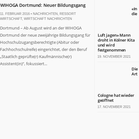
WIHOGA Dortmund: Neuer Bildungsgang
«In
die
11. FEBRUAR 2016 •
NACHRICHTEN
,
RESSORT
WIRTSCHAFT
,
WIRTSCHAFT NACHRICHTEN
Dortmund – Ab August wird an der WIHOGA
Dortmund der neue zweijährige Bildungsgang für
Luft jagen» Mann
droht in Kölner Kita
Hochschulzugangsberechtigte (Abitur oder
und wird
Fachhochschulreife) eingerichtet, der den Beruf
festgenommen
„Staatlich geprüfte(r) Kaufmännische(r)
19. NOVEMBER 2021
Assistent(in)“, fokussiert...
Die
Art
Cologne hat wieder
geöffnet
17. NOVEMBER 2021