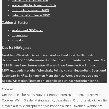
Wirtschaftliche Termine in NRW
Kulturelle Termine in NRW
Lebensart-Termine in NRW
Zahlen & Fakten
Werben auf NRW.jetzt
Impressum
Kontakt
Das ist NRW.jetzt
Nordrhein-Westfalen ist ein bärenstarkes Land. Fast die Hälfte der
deutschen TOP 100-Konzerne sitzt hier. Die Kulturlandschaft ist bunt. Mit
18 Millionen Einwohnern wäre NRW als Staat Nummer 6 in Europa.
NRW.jetzt berichtet über Wirtschaft, Politik, Kultur, Gesundheit, Sport und
Lebensart in NRW. Es kommen Menschen zu Wort, die etwas zu sagen
haben. Wir stoßen Themen an, über die es sich nachzudenken lohnt.
Cookies
Um Ihnen ein besseres Nutzererlebnis bieten zu können, nutzen wir
Cookies. Wenn Sie der Meinung sind, dass dies in Ordnung ist, klicken Sie
einfach auf "Alle akzeptieren". Sie können auch auswählen, welche Art