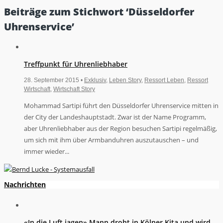
Beiträge zum Stichwort ‘Düsseldorfer
Uhrenservice’
Treffpunkt für Uhrenliebhaber
28. September 2015 •
Exklusiv
,
Leben Story
,
Ressort Leben
,
Ressort
Wirtschaft
,
Wirtschaft Story
Mohammad Sartipi führt den Düsseldorfer Uhrenservice mitten in
der City der Landeshauptstadt. Zwar ist der Name Programm,
aber Uhrenliebhaber aus der Region besuchen Sartipi regelmäßig,
um sich mit ihm über Armbanduhren auszutauschen – und
immer wieder...
Nachrichten
«In die Luft jagen» Mann droht in Kölner Kita und wird