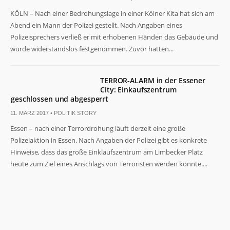
KÖLN – Nach einer Bedrohungslage in einer Kölner Kita hat sich am
Abend ein Mann der Polizei gestellt. Nach Angaben eines
Polizeisprechers verließ er mit erhobenen Händen das Gebäude und
wurde widerstandslos festgenommen. Zuvor hatten...
Notwendig
TERROR-ALARM in der Essener
Diese
City: Einkaufszentrum
Cookies
geschlossen und abgesperrt
sind nicht
11. MÄRZ 2017 •
POLITIK STORY
optional. Sie
werden
Essen – nach einer Terrordrohung läuft derzeit eine große
benötigt,
Polizeiaktion in Essen. Nach Angaben der Polizei gibt es konkrete
damit die
Hinweise, dass das große Einklaufszentrum am Limbecker Platz
Website
funktioniert.
heute zum Ziel eines Anschlags von Terroristen werden könnte....
Statistiken
Damit wir die
Funktionalität
und Struktur