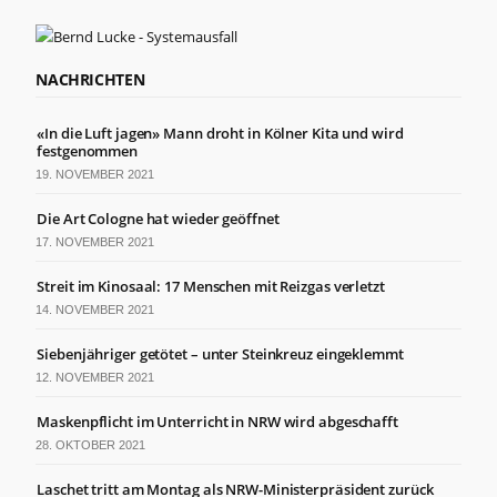
der Website
basierend
auf der
Nutzung der
NACHRICHTEN
Website
verbessern
können.
«In die Luft jagen» Mann droht in Kölner Kita und wird
festgenommen
19. NOVEMBER 2021
Erfahrung
Die Art Cologne hat wieder geöffnet
Damit unsere
Website
17. NOVEMBER 2021
während
Ihres
Streit im Kinosaal: 17 Menschen mit Reizgas verletzt
Besuchs so
14. NOVEMBER 2021
gut wie
möglich
Siebenjähriger getötet – unter Steinkreuz eingeklemmt
funktioniert.
Wenn Sie
12. NOVEMBER 2021
diese Cookies
ablehnen,
Maskenpflicht im Unterricht in NRW wird abgeschafft
verschwinden
28. OKTOBER 2021
einige
Funktionen
Laschet tritt am Montag als NRW-Ministerpräsident zurück