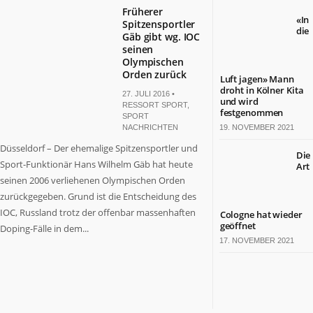
Früherer
«In
Spitzensportler
die
Gäb gibt wg. IOC
seinen
Olympischen
Orden zurück
Luft jagen» Mann
droht in Kölner Kita
27. JULI 2016 •
und wird
RESSORT SPORT
,
festgenommen
SPORT
NACHRICHTEN
19. NOVEMBER 2021
Düsseldorf – Der ehemalige Spitzensportler und
Die
Sport-Funktionär Hans Wilhelm Gäb hat heute
Art
seinen 2006 verliehenen Olympischen Orden
zurückgegeben. Grund ist die Entscheidung des
IOC, Russland trotz der offenbar massenhaften
Cologne hat wieder
geöffnet
Doping-Fälle in dem...
17. NOVEMBER 2021