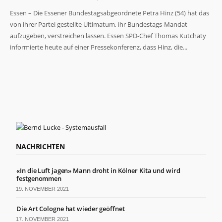
Essen – Die Essener Bundestagsabgeordnete Petra Hinz (54) hat das
von ihrer Partei gestellte Ultimatum, ihr Bundestags-Mandat
aufzugeben, verstreichen lassen. Essen SPD-Chef Thomas Kutchaty
informierte heute auf einer Pressekonferenz, dass Hinz, die...
Notwendig
Diese
Cookies
sind nicht
optional. Sie
werden
benötigt,
damit die
NACHRICHTEN
Website
funktioniert.
«In die Luft jagen» Mann droht in Kölner Kita und wird
festgenommen
Statistiken
19. NOVEMBER 2021
Damit wir die
Funktionalität
Die Art Cologne hat wieder geöffnet
und Struktur
17. NOVEMBER 2021