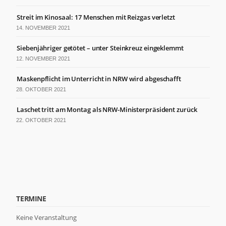
der Website
basierend
Streit im Kinosaal: 17 Menschen mit Reizgas verletzt
auf der
14. NOVEMBER 2021
Nutzung der
Website
Siebenjähriger getötet – unter Steinkreuz eingeklemmt
verbessern
können.
12. NOVEMBER 2021
Maskenpflicht im Unterricht in NRW wird abgeschafft
Erfahrung
28. OKTOBER 2021
Damit unsere
Website
Laschet tritt am Montag als NRW-Ministerpräsident zurück
während
22. OKTOBER 2021
Ihres
Besuchs so
gut wie
möglich
funktioniert.
Wenn Sie
diese Cookies
ablehnen,
TERMINE
verschwinden
einige
Keine Veranstaltung
Funktionen