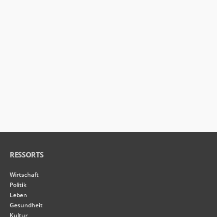
von der
Website.
Marketing
Indem Sie Ihre
Interessen und Ihr
Verhalten beim
Besuch unserer
Website mitteilen,
erhöhen Sie die
Wahrscheinlichkeit,
personalisierte
Inhalte und
Angebote zu
sehen.
RESSORTS
Wirtschaft
Politik
Leben
Gesundheit
Kultur