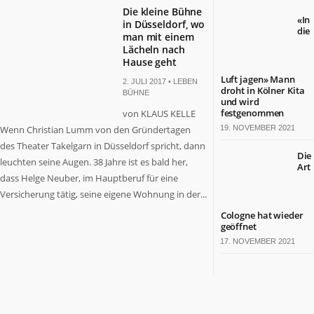
Die kleine Bühne
«In
in Düsseldorf, wo
die
man mit einem
Lächeln nach
Hause geht
Luft jagen» Mann
2. JULI 2017 •
LEBEN
droht in Kölner Kita
BÜHNE
und wird
festgenommen
von KLAUS KELLE
Wenn Christian Lumm von den Gründertagen
19. NOVEMBER 2021
des Theater Takelgarn in Düsseldorf spricht, dann
Die
leuchten seine Augen. 38 Jahre ist es bald her,
Art
dass Helge Neuber, im Hauptberuf für eine
Versicherung tätig, seine eigene Wohnung in der...
Cologne hat wieder
geöffnet
17. NOVEMBER 2021